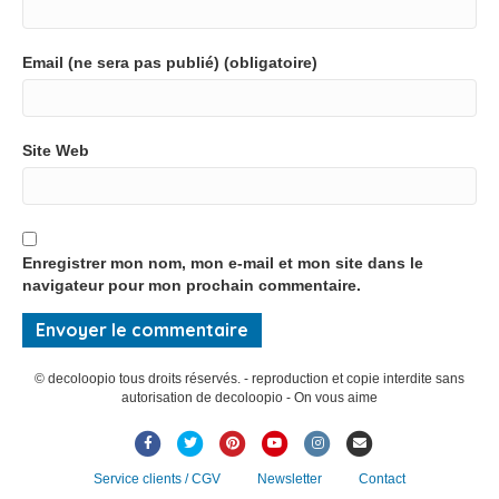
Email (ne sera pas publié) (obligatoire)
Site Web
Enregistrer mon nom, mon e-mail et mon site dans le
navigateur pour mon prochain commentaire.
© decoloopio tous droits réservés. - reproduction et copie interdite sans
autorisation de decoloopio - On vous aime
F
T
P
Y
I
E
a
w
i
o
n
m
Service clients / CGV
Newsletter
Contact
c
i
n
u
s
a