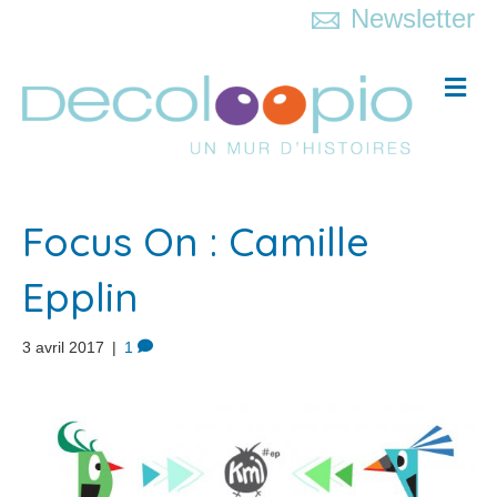
Newsletter
M
e
n
u
Focus On : Camille
Epplin
3 avril 2017
|
1